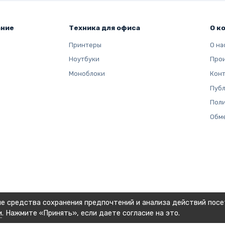
ание
Техника для офиса
О к
Принтеры
О на
Ноутбуки
Про
Моноблоки
Кон
Публ
Поли
Обме
ие средства сохранения предпочтений и анализа действий посе
и
. Нажмите «Принять», если даете согласие на это.