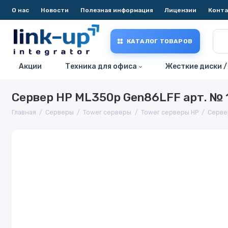
О нас
Новости
Полезная информация
Лицензии
Конт
КАТАЛОГ ТОВАРОВ
Акции
Техника для офиса
Жесткие диски /
Сервер HP ML350p Gen86LFF арт. №
Главная
Серверы
Tower серверы
Tower серверы HP
Серве