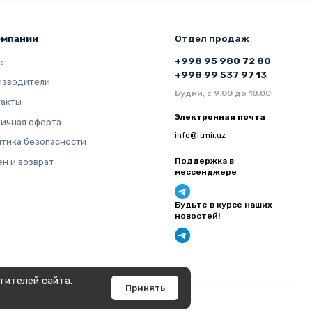
омпании
Отдел продаж
+998 95 980 72 80
с
+998 99 537 97 13
изводители
Будни, с 9:00 до 18.00
такты
Электронная почта
ичная оферта
info@itmir.uz
тика безопасности
Поддержка в
н и возврат
мессенджере
Будьте в курсе наших
новостей!
тителей сайта.
Принять