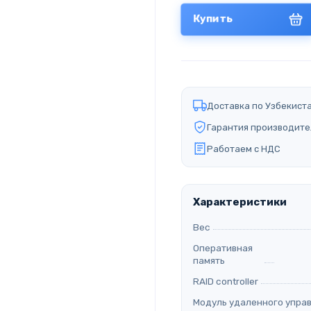
Купить
Доставка по Узбекист
Гарантия производите
Работаем с НДС
Характеристики
Вес
Оперативная
память
RAID controller
Модуль удаленного упра