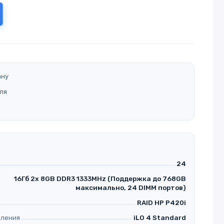
ану
ля
24
16Гб 2x 8GB DDR3 1333MHz (Поддержка до 768GB
максимально, 24 DIMM портов)
RAID HP P420i
вления
iLO 4 Standard