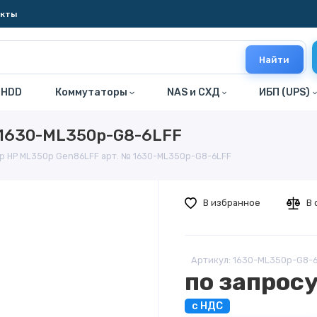
акты
Найти
 HDD
Коммутаторы
NAS и СХД
ИБП (UPS)
 1630-ML350p-G8-6LFF
р HP ML350p Gen86LFF арт. № 1630-ML350p-G8-6LFF
В избранное
В 
Артикул: 1630-ML350p-G8-
по запрос
с НДС