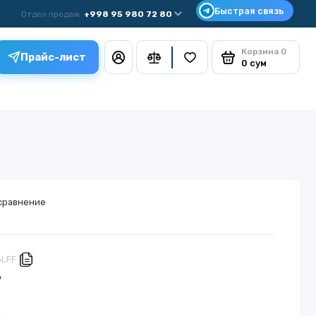
Отдел продаж
+998 95 980 72 80
Корзина
0
Прайс-лист
0 сум
сравнение
6LFF
у