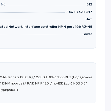
 Мб
512
483 x 732 x 217
Нет
ated Network Interface controller HP 4 port 1Gb RJ-45
Tower
C 15M Cache 2.00 GHz) / 2x 8GB DDR3 1333MHz (Поддержка
DIMM портов) / RAID HP P420i / noHDD (до 6 HDD 3.5''
гурировать