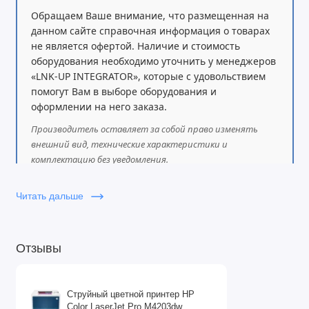
клавиатура с подсветкой
и удобный
Clickpad
, что
Обращаем Ваше внимание, что размещенная на
делает использование ноутбука максимально удобным
данном сайте справочная информация о товарах
в любых условиях.
не является офертой. Наличие и стоимость
оборудования необходимо уточнить у менеджеров
HP EliteBook 8 G1i 14
— это надёжный инструмент
«LNK-UP INTEGRATOR», которые с удовольствием
для бизнеса, сочетающий производительность,
помогут Вам в выборе оборудования и
современные технологии связи и высокий уровень
оформлении на него заказа.
безопасности. Гарантия производителя —
1 год
.
Производитель оставляет за собой право изменять
внешний вид, технические характеристики и
комплектацию без уведомления.
Читать дальше
Отзывы
Струйный цветной принтер HP
Color LaserJet Pro M4203dw