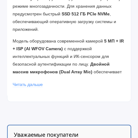
режиме многозадачности. Для хранения данных
предусмотрен быстрый
SSD 512 ГБ PCIe NVMe
,
обеспечивающий оперативную загрузку системы и
приложений.
Модель оборудована современной камерой
5 МП + IR
+ ISP (AI WFOV Camera)
с поддержкой
интеллектуальных функций и ИК-сенсором для
безопасной аутентификации по лицу.
Двойной
массив микрофонов (Dual Array Mic)
обеспечивает
чёткую передачу голоса во время видеоконференций.
Читать дальше
За беспроводное подключение отвечают передовые
модули
Intel BE201 Wi-Fi 7
и
Bluetooth 5.4
,
обеспечивающие высокую скорость передачи данных
и стабильное соединение. Устройство поставляется с
предустановленной
Windows 11 Pro 64-bit
.
Уважаемые покупатели
Комфорт в работе дополняют
премиальная