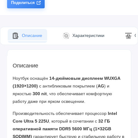
Поделиться
Описание
Характеристики
О
Описание
Ноутбук оснащён
14-дюймовым дисплеем WUXGA
(1920×1200)
с антибликовым покрытием (
AG
) и
яркостью
300 nit
, что обеспечивает комфортную
работу даже при ярком освещении.
Производительность обеспечивает процессор
Intel
Core Ultra 5 225U
, который в сочетании с
32 ГБ
оперативной памяти DDR5 5600 МГц (1×32GB
SODIMM)
гарантирует быструю и стабильную работу в