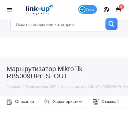
0
Маршрутизатор MikroTik
RB5009UPr+S+OUT
Главная
Точки доступа WiFi
Маршрутизатор MikroTik RB5009UPr+S
Описание
Характеристики
Отзывы
0