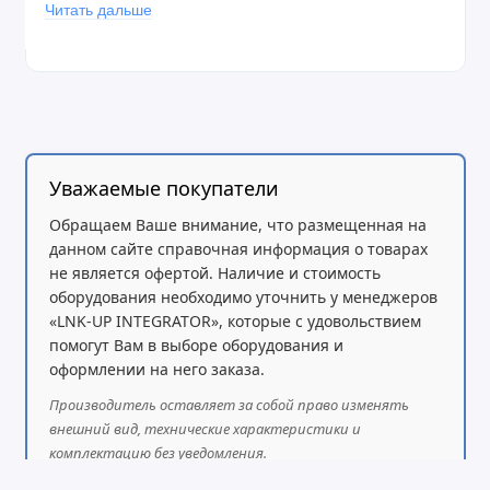
Читать дальше
Как и версия для помещений, этот RB5009 имеет 7
портов Gigabit Ethernet, один порт 2,5 Gigabit Ethernet,
отсек 10G SFP+ и полноразмерный порт USB3! Когда
мы говорим «высокое резервирование питания», мы
имеем это в виду: устройство предлагает 9 возможных
способов питания. На передней панели расположен 2-
Уважаемые покупатели
контактный разъём питания (5,08 мм, 1x2 контакта), а
Обращаем Ваше внимание, что размещенная на
также вход и выход PoE на всех восьми портах
данном сайте справочная информация о товарах
Ethernet. Плата может использовать любой из этих
не является офертой. Наличие и стоимость
источников питания для собственного питания,
оборудования необходимо уточнить у менеджеров
выбирая тот, у которого напряжение выше, если
«LNK-UP INTEGRATOR», которые с удовольствием
доступно несколько источников. RB5009 потребляет до
помогут Вам в выборе оборудования и
21 Вт. При использовании PoE-входа плата продолжит
оформлении на него заказа.
работать, даже если 8 из 9 источников питания
Производитель оставляет за собой право изменять
внезапно отключатся. Беспрецедентное
внешний вид, технические характеристики и
резервирование! Все варианты питания поддерживают
комплектацию без уведомления.
широкий диапазон напряжений от 24 до 57 В. Однако