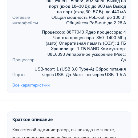
out: Ether1–Ether8, 802.3af/at Выход на
порт (вход 18–30 В): до 900 мА Выход
на порт (вход 30–57 В): до 440 мА
Сетевые
Общая мощность PoE-out: до 130 Вт
интерфейсы
Общий ток PoE-out: до 2.28 А
Процессор: 88F7040 Ядер процессора: 4
Частота процессора: 350–1400 МГц
(авто) Оперативная память (ОЗУ): 1 ГБ
Хранилище: 1 ГБ NAND Коммутатор:
88E6393 Аппаратное ускорение IPsec:
Процессор
Да
USB-порт: 1 (USB 3.0 Type-A) Сброс питания
Порты
через USB: Да Макс. ток через USB: 1.5 А
Все характеристики
Краткое описание
Как сетевой администратор, вы никогда не знаете,
когда грянет очередная буря, молния, наводнение,