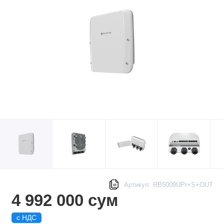
Артикул: RB5009UPr+S+OUT
4 992 000 сум
с НДС