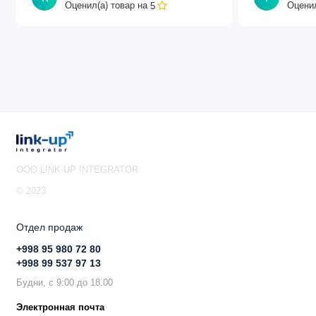
Оценил(а) товар на
Оценил
5
напряжения.
Что касается вычислительной мощности и доступных
вариантов использования, этот маршрутизатор может
все: терминацию PPPoE, DHCP для клиентов,
локальную очередь, MPLS Push/Pop/Swap и пересылку
MPLS, терминацию VPLS/VXLAN, аппаратное
мостовое соединение и многое другое!
Основное
OOO LINK-UP INTEGRATOR
Код продукта:
RB5009UPr+S+OUT
© 2023
Архитектура:
ARM 64-бит
Отдел продаж
Операционная система:
RouterOS v7
+998 95 980 72 80
+998 99 537 97 13
Лицензия RouterOS:
Level 5
Будни, с 9:00 до 18.00
Электронная почта