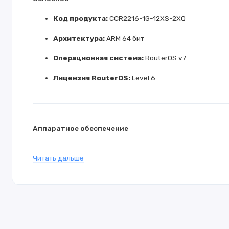
Код продукта:
CCR2216-1G-12XS-2XQ
Архитектура:
ARM 64 бит
Операционная система:
RouterOS v7
Лицензия RouterOS:
Level 6
Аппаратное обеспечение
Процессор:
AL73400
Читать дальше
Количество ядер ЦП:
16
Частота процессора:
2000 МГц
Оперативная память (ОЗУ):
16 ГБ
Хранилище:
128 МБ