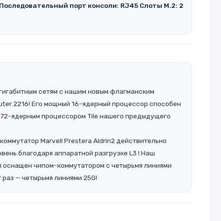
Последовательный порт консоли: RJ45 Слоты M.2: 2
-гигабитным сетям с нашим новым флагманским
outer 2216! Его мощный 16-ядерный процессор способен
 72-ядерным процессором Tile нашего предыдущего
оммутатор Marvell Prestera Aldrin2 действительно
овень благодаря аппаратной разгрузке L3 ! Наш
 оснащен чипом-коммутатором с четырьмя линиями
т раз — четырьмя линиями 25G!