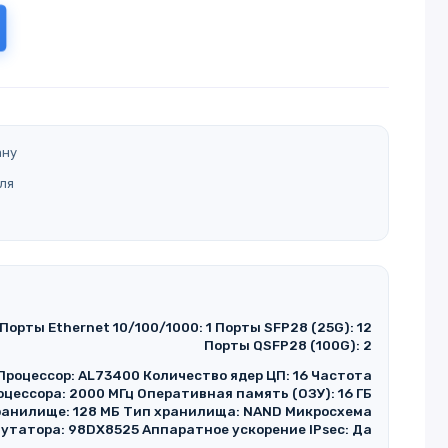
ану
ля
Порты Ethernet 10/100/1000: 1 Порты SFP28 (25G): 12
Порты QSFP28 (100G): 2
Процессор: AL73400 Количество ядер ЦП: 16 Частота
оцессора: 2000 МГц Оперативная память (ОЗУ): 16 ГБ
анилище: 128 МБ Тип хранилища: NAND Микросхема
утатора: 98DX8525 Аппаратное ускорение IPsec: Да