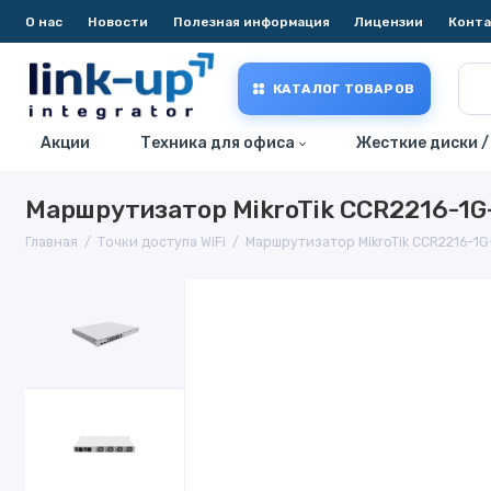
О нас
Новости
Полезная информация
Лицензии
Конт
КАТАЛОГ ТОВАРОВ
Акции
Техника для офиса
Жесткие диски /
Маршрутизатор MikroTik CCR2216-1G
Главная
Точки доступа WiFi
Маршрутизатор MikroTik CCR2216-1