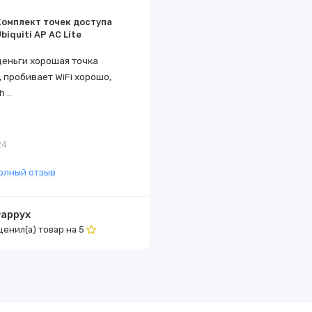
Комплект точек доступа
biquiti AP AC Lite
 В
деньги хорошая точка
, пробивает WiFi хорошо,
 ..
24
к:
80 Вт
олный отзыв
аррух
ценил(а) товар на
5