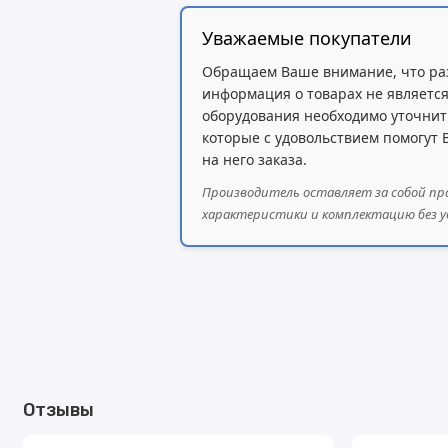
Уважаемые покупатели
Тип хранилища:
NAND
Обращаем Ваше внимание, что ра
Микросхема коммутатора:
98DX8525
информация о товарах не является
Аппаратное ускорение IPsec:
Да
оборудования необходимо уточнит
которые с удовольствием помогут
на него заказа.
Производитель оставляет за собой пр
Сетевые интерфейсы
характеристики и комплектацию без у
Порты Ethernet 10/100/1000:
1
Порты SFP28 (25G):
12
Порты QSFP28 (100G):
2
Отзывы
Питание и охлаждение