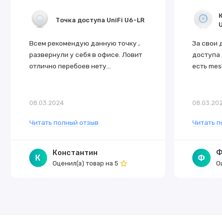
Количество входов переменного тока:
2
Точка доступа UniFi U6-LR
U
Диапазон входного переменного тока:
100–240
Всем рекомендую данную точку ,
За свои 
Частота:
50–60 Гц
развернули у себя в офисе. Ловит
доступа 
отлично перебоев нету...
есть mesh
Количество слотов для блоков питания:
2
Максимальное энергопотребление:
128 Вт
08.03.2024
08.03.20
Максимальное энергопотребление без насадо
Читать полный отзыв
Читать п
Тип охлаждения:
4 вентилятора
Константин
Ф
К
Ф
Оценил(а) товар на
О
5
Периферия
Последовательный порт консоли:
RJ45
Слоты M.2:
2