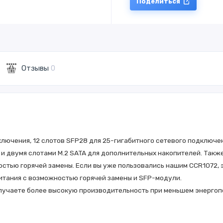
Поделиться
Отзывы
0
ючения, 12 слотов SFP28 для 25-гигабитного сетевого подключения
и двумя слотами M.2 SATA для дополнительных накопителей. Такж
остью горячей замены. Если вы уже пользовались нашим CCR1072, э
итания с возможностью горячей замены и SFP-модули.
получаете более высокую производительность при меньшем энерго