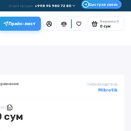
Отдел продаж
+998 95 980 72 80
Корзина
0
Прайс-лист
0 сум
сравнение
ПРОИЗВОДИТЕЛЬ
Mikrotik
2XQ
0 сум