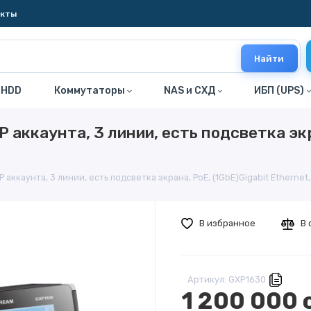
акты
Найти
 HDD
Коммутаторы
NAS и СХД
ИБП (UPS)
 аккаунта, 3 линии, есть подсветка экра
 аккаунта, 3 линии, есть подсветка экрана, PoE, (1GbE)Gigabit Ethernet,
В избранное
В 
Артикул: GXP1630
1 200 000 