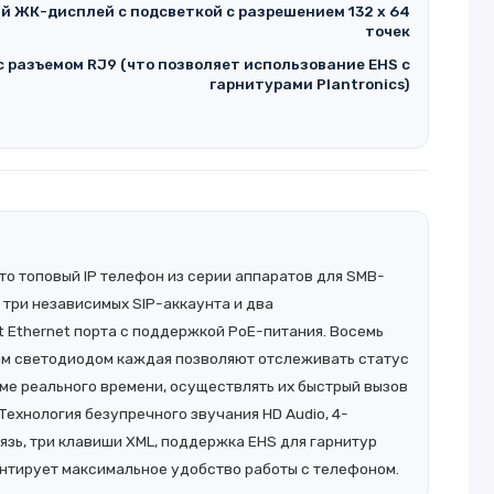
й ЖК-дисплей с подсветкой с разрешением 132 x 64
точек
с разъемом RJ9 (что позволяет использование EHS с
гарнитурами Plantronics)
то топовый IP телефон из серии аппаратов для SMB-
 три независимых SIP-аккаунта и два
t Ethernet порта с поддержкой PoE-питания. Восемь
ым светодиодом каждая позволяют отслеживать статус
ме реального времени, осуществлять их быстрый вызов
 Технология безупречного звучания HD Audio, 4-
зь, три клавиши XML, поддержка EHS для гарнитур
рантирует максимальное удобство работы с телефоном.