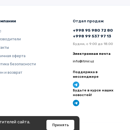
омпании
Отдел продаж
+998 95 980 72 80
с
+998 99 537 97 13
изводители
Будни, с 9:00 до 18.00
такты
Электронная почта
ичная оферта
info@itmir.uz
тика безопасности
Поддержка в
н и возврат
мессенджере
Будьте в курсе наших
новостей!
тителей сайта.
Принять