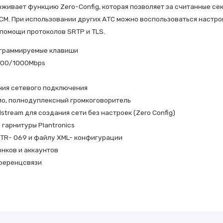
рживает функцию Zero-Config, которая позволяет за считанные с
CM. При использовании других АТС можно воспользоваться настро
помощи протоколов SRTP и TLS.
программируемые клавиши
/100/1000Mbps
ния сетевого подключения
ио, полнодуплексный громкоговоритель
tream для создания сети без настроек (Zero Config)
гарнитуры Plantronics
TR- 069 и файлу XML- конфигурации
онков и аккаунтов
нференцсвязи