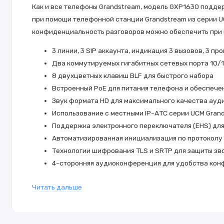
Как и все телефоны Grandstream, модель GXP1630 подде
при помощи телефонной станции Grandstream из серии U
конфиденциальность разговоров можно обеспечить при 
3 линии, 3 SIP аккаунта, индикация 3 вызовов, 3 
Два коммутируемых гигабитных сетевых порта 10
8 двухцветных клавиш BLF для быстрого набора
Встроенный PoE для питания телефона и обеспече
Звук формата HD для максимального качества ауд
Использование с местными IP-АТС серии UCM Grands
Поддержка электронного переключателя (EHS) для 
Автоматизированная инициализация по протоколу 
Технологии шифрования TLS и SRTP для защиты зв
4-сторонняя аудиоконференция для удобства ко
Особенности
Читать дальше
Телефонная книга на 1000 контактов
Поддержка 3 линий и 3 SIP-аккаунтов