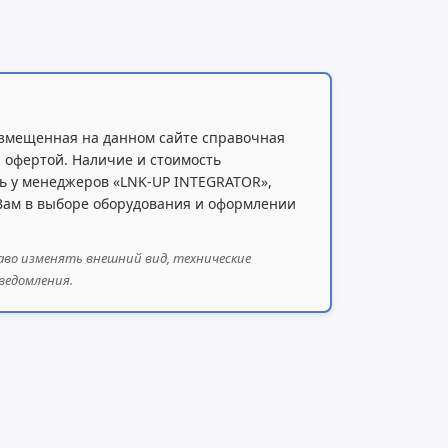
ио, полнодуплексный громкоговоритель
змещенная на данном сайте справочная
 офертой. Наличие и стоимость
ь у менеджеров «LNK-UP INTEGRATOR»,
 Вам в выборе оборудования и оформлении
аво изменять внешний вид, технические
ведомления.