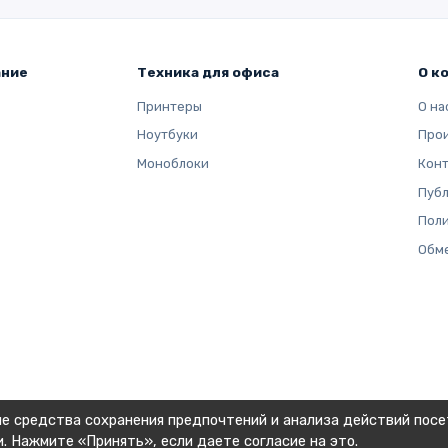
ание
Техника для офиса
О к
Принтеры
О на
Ноутбуки
Про
Моноблоки
Кон
Публ
Поли
Обме
ие средства сохранения предпочтений и анализа действий посе
и
. Нажмите «Принять», если даете согласие на это.