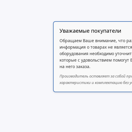
Восемь BLF-клавиш
Качественный HD-звук
Уважаемые покупатели
Звук формата HD для максимального качества ауд
Обращаем Ваше внимание, что ра
Поддержка EHS для гарнитур Plantronics
информация о товарах не является
оборудования необходимо уточнит
Четырехсторонняя конференц-связь
которые с удовольствием помогут
Два порта Gigabit Ethernet с PoE
на него заказа.
Производитель оставляет за собой пр
характеристики и комплектацию без у