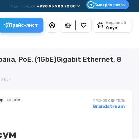
Отдел продаж
+998 95 980 72 80
Корзина
0
Прайс-лист
0 сум
на, PoE, (1GbE)Gigabit Ethernet, 8
 8 BLF
сравнение
ПРОИЗВОДИТЕЛЬ
Grandstream
сум