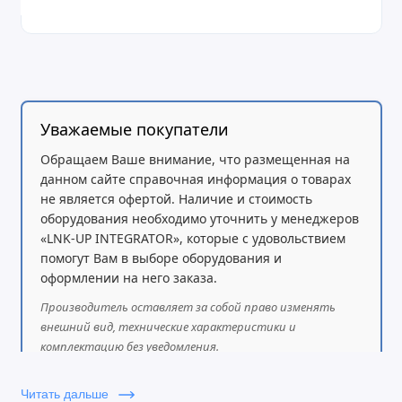
60,5 мм | 8,86 дюйма x 4,41 дюйма x 2,38 дюйма
Размеры основного блока (ШхВхГ): Стерео 200
мм x 108 мм x 155 мм x | 7,87 дюйма x 6,1
дюйма x 4,25 дюйма
Используемые материалы: кожзаменитель, ПК и
PC/ABS пластик, нержавеющая сталь
Уважаемые покупатели
Вес гарнитуры (стереофонический вариант): 136
Обращаем Ваше внимание, что размещенная на
г | 4,8 унции
данном сайте справочная информация о товарах
Гарантия: 2 года
не является офертой. Наличие и стоимость
Светодиодные характеристики и функции:
оборудования необходимо уточнить у менеджеров
Подсветка рабочего места, индикация стыковки с
«LNK-UP INTEGRATOR», которые с удовольствием
настольным компьютером, входящий вызов
помогут Вам в выборе оборудования и
Аудио с активным шумоподавлением (ANC):
оформлении на него заказа.
Гибридный ANC
Производитель оставляет за собой право изменять
Прослушивание: Да
внешний вид, технические характеристики и
Размер динамика: 28 мм
комплектацию без уведомления.
Максимальная входная мощность динамика: 30
МВт
Читать дальше