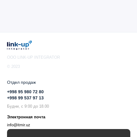
Диапазон частот динамиков: 20 Гц - 20000 Гц
Пропускная способность динамика
(музыкальный режим): 20 Гц - 20000 Гц
Полоса пропускания динамика (режим громкой
связи): 150 Гц - 6800 Гц
Поддерживаемые аудиокодеки: SBC
Тип микрофона: 2 аналоговых MEMS / 4
цифровых MEMS (стерео)
OOO LINK-UP INTEGRATOR
Чувствительность микрофона: -38 дБВ/Па
© 2023
(аналоговый микрофон)/-26 дБФС/Па (цифровой
микрофон)
Отдел продаж
Диапазон частот микрофона: Аналоговый 20 Гц -
+998 95 980 72 80
10000 Гц | цифровой 20 Гц - 10000 Гц
+998 99 537 97 13
Средства защиты органов слуха пользователя:
Будни, с 9:00 до 18.00
PeakStop ™ , Jabra SafeTone ™ , EU Noise at
Work, G616
Электронная почта
Сертификаты и соответствие требованиям:
info@itmir.uz
Microsoft Teams (зависит от варианта), Alcatel-
Поддержка в мессенджере