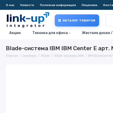
О нас
Новости
Полезная информация
Лицензии
Конт
КАТАЛОГ ТОВАРОВ
Акции
Техника для офиса
Жесткие диски /
Blade-система IBM IBM Center E арт.
Главная
Серверы
Blade
Blade серверы IBM
IBM BladeCenter