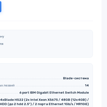
ану
ля
Blade-система
ых лезвий
14
6 port IBM Gigabit Ethernet Switch Module
14xBlade HS22 (2x Intel Xeon X5675 / 48GB (12x4GB) /
HDD (до 2 hdd 2.5") / 2 порта Ethernet 1Gb/s / MR10iE)