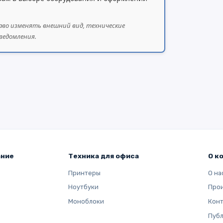
аво изменять внешний вид, технические
ведомления.
ание
Техника для офиса
О к
Принтеры
О на
Ноутбуки
Про
Моноблоки
Кон
Публ