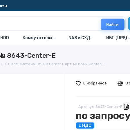
акты
Найти
 HDD
Коммутаторы
NAS и СХД
ИБП (UPS)
 № 8643-Center-E
 E
Blade-система IBM IBM Center E арт. № 8643-Center-E
В избранное
В 
Артикул: 8643-Center-E
по запрос
с НДС