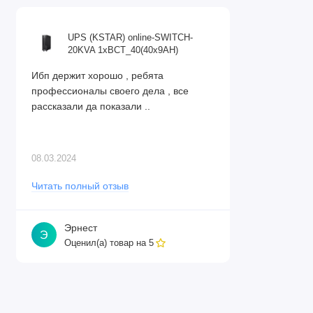
UPS (KSTAR) online-SWITCH-
20KVA 1xBCT_40(40x9AH)
Ибп держит хорошо , ребята
профессионалы своего дела , все
рассказали да показали ..
08.03.2024
Читать полный отзыв
Эрнест
Э
Оценил(а) товар на
5