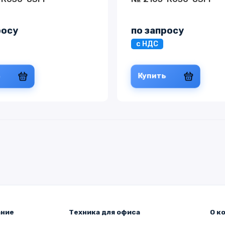
росу
по запросу
с НДС
ь
Купить
ание
Техника для офиса
О к