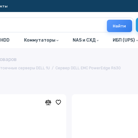
акты
Найти
 HDD
Коммутаторы
NAS и СХД
ИБП (UPS)
товаров
Стоечные серверы DELL 1U
Сервер DELL EMC PowerEdge R630