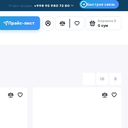
Отдел продаж
+998 95 980 72 80
Корзина
0
Прайс-лист
0 сум