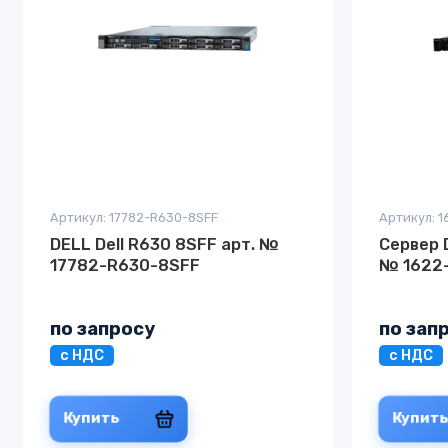
Артикул: 17782-R630-8SFF
Артикул: 
DELL Dell R630 8SFF арт. №
Сервер 
17782-R630-8SFF
№ 1622
по запросу
по зап
с НДС
с НДС
Купить
Купит