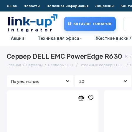
О нас
Новости
Полезная информация
Лицензии
Конт
КАТАЛОГ ТОВАРОВ
Акции
Техника для офиса
Жесткие диски /
Сервер DELL EMC PowerEdge R630
8 
Главная
Серверы
Серверы DELL
Стоечные серверы DELL