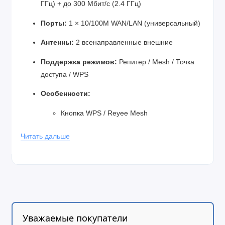
ГГц) + до 300 Мбит/с (2.4 ГГц)
Порты:
1 × 10/100M WAN/LAN (универсальный)
Антенны:
2 всенаправленные внешние
Поддержка режимов:
Репитер / Mesh / Точка
доступа / WPS
Особенности:
Кнопка WPS / Reyee Mesh
Умный индикатор сигнала
Читать дальше
Управление через приложение Reyee
Router
Настенное подключение (в розетку)
Возможность отключения LED-
Уважаемые покупатели
индикаторов