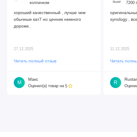
колпачком
7200 
хороший качественный , лучше чем
оригинальный
обычные кат7 но ценник немного
synology , все
дороже..
27.12.2025
11.12.2025
Читать полный отзыв
Читать полны
Макс
Rusta
М
R
Оценил(а) товар на
Оценил
5