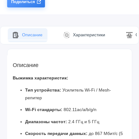
Поделиться
Описание
Характеристики
О
Описание
Выжимка характеристик:
Тип устройства:
Усилитель Wi-Fi / Mesh-
репитер
Wi-Fi стандарты:
802.11ac/a/b/g/n
Диапазоны частот:
2.4 ГГц и 5 ГГц
Скорость передачи данных:
до 867 Мбит/с (5