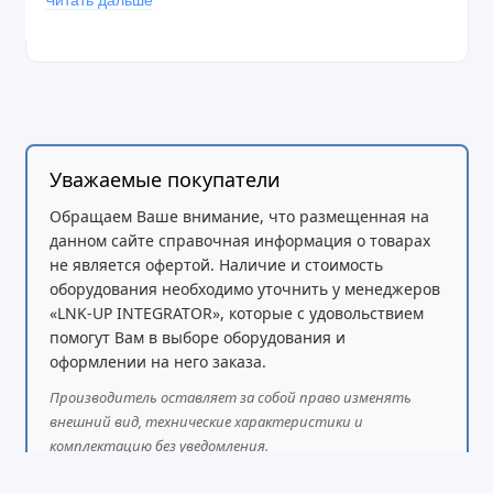
Читать дальше
52HPacn
от
RBGrooveG-52HPacn
состоит в том,
что
The Groove A
имеет в комплекте
комбинированную
omni-антенну
(6dBi 2.4GHz, 8dBi
5GHz) и 4-й уровень лицензии операционной
системы
RouterOS
(Level 4 license)
Комплект поставки:
Уважаемые покупатели
– 24V 0.8A адаптер питания;
Обращаем Ваше внимание, что размещенная на
– монтажный набор;
данном сайте справочная информация о товарах
– антенна;
не является офертой. Наличие и стоимость
– PoE-инжектор.
оборудования необходимо уточнить у менеджеров
«LNK-UP INTEGRATOR», которые с удовольствием
помогут Вам в выборе оборудования и
оформлении на него заказа.
Производитель оставляет за собой право изменять
внешний вид, технические характеристики и
комплектацию без уведомления.