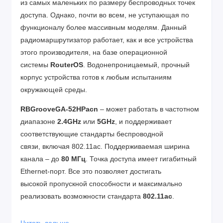
из самых маленьких по размеру беспроводных точек
доступа. Однако, почти во всем, не уступающая по
функционалу более массивным моделям. Данный
радиомаршрутизатор работает, как и все устройства
этого производителя, на базе операционной
системы
RouterOS
. Водонепроницаемый, прочный
корпус устройства готов к любым испытаниям
окружающей среды.
RBGrooveGA-52HPacn
– может работать в частотном
диапазоне
2.4GHz
или
5GHz
, и поддерживает
соответствующие стандарты беспроводной
связи, включая 802.11ac. Поддерживаемая ширина
канала – до
80 МГц
. Точка доступа имеет гигабитный
Ethernet-порт. Все это позволяет достигать
высокой пропускной способности и максимально
реализовать возможности стандарта
802.11ac
.
Отличие данной модели (The Groove A)
RBGrooveGA-