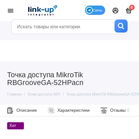
0
Точка доступа MikroTik
RBGrooveGA-52HPacn
Главная
Точки доступа WiFi
Точка доступа MikroTik RBGrooveGA-52
Описание
Характеристики
Отзывы
0
Хит