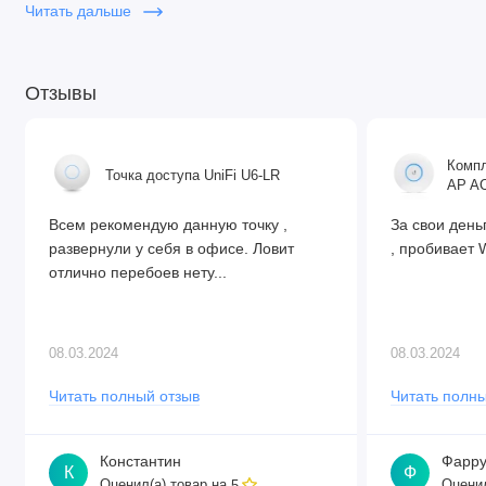
Читать дальше
Отзывы
Компл
Точка доступа UniFi U6-LR
AP AC
Всем рекомендую данную точку ,
За свои день
развернули у себя в офисе. Ловит
, пробивает W
отлично перебоев нету...
08.03.2024
08.03.2024
Читать полный отзыв
Читать полны
Константин
Фарру
К
Ф
Оценил(а) товар на
Оценил
5