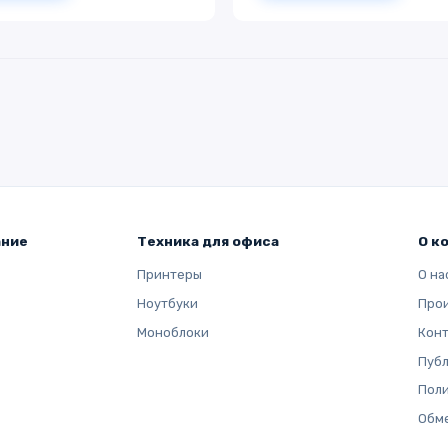
ание
Техника для офиса
О к
Принтеры
О на
Ноутбуки
Про
Моноблоки
Кон
Публ
Поли
Обме