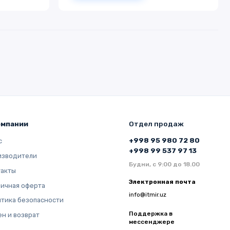
омпании
Отдел продаж
+998 95 980 72 80
с
+998 99 537 97 13
изводители
Будни, с 9:00 до 18.00
такты
Электронная почта
ичная оферта
info@itmir.uz
тика безопасности
Поддержка в
н и возврат
мессенджере