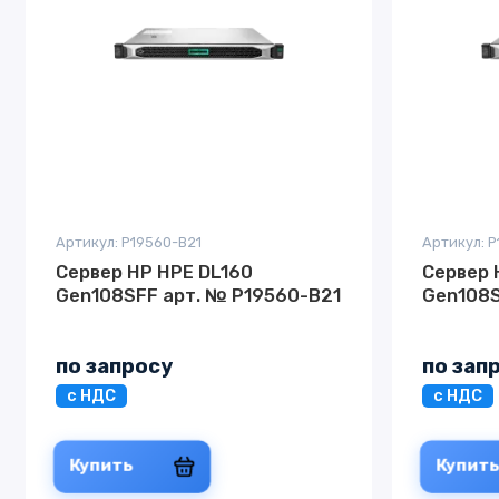
Артикул: P19560-B21
Артикул: 
Сервер HP HPE DL160
Сервер 
Gen108SFF арт. № P19560-B21
Gen108S
по запросу
по зап
с НДС
с НДС
Купить
Купит