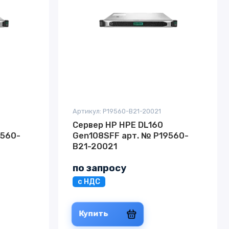
Артикул: P19560-B21-20021
Сервер HP HPE DL160
9560-
Gen108SFF арт. № P19560-
B21-20021
по запросу
с НДС
Купить