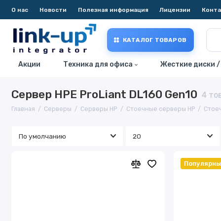
О нас
Новости
Полезная информация
Лицензии
Конт
КАТАЛОГ ТОВАРОВ
Акции
Техника для офиса
Жесткие диски /
Сервер HPE ProLiant DL160 Gen10
4 то
Главная
Серверы
Серверы HP
Стоечные серверы HP
Стое
Популярн