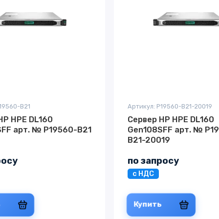
P19560-B21
Артикул: P19560-B21-20019
HP HPE DL160
Сервер HP HPE DL160
FF арт. № P19560-B21
Gen108SFF арт. № P1
B21-20019
росу
по запросу
с НДС
ь
Купить