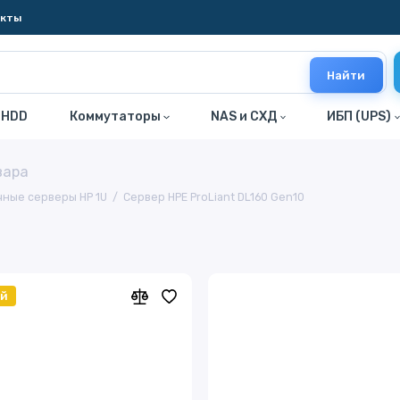
акты
Найти
 HDD
Коммутаторы
NAS и СХД
ИБП (UPS)
вара
чные серверы HP 1U
Сервер HPE ProLiant DL160 Gen10
ый