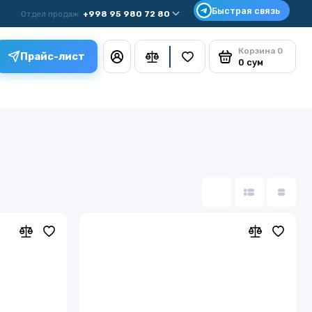
Отдел продаж
+998 95 980 72 80
Корзина
0
Прайс-лист
0 сум