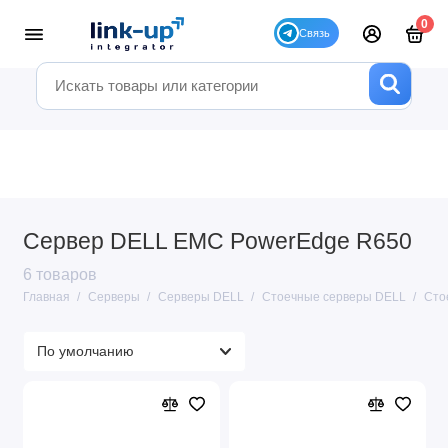
0
Сервер DELL EMC PowerEdge R650
6 товаров
Главная
Серверы
Серверы DELL
Стоечные серверы DELL
Сто