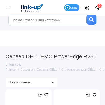
0
Сервер DELL EMC PowerEdge R250
3 товара
Главная
Серверы
Серверы DELL
Стоечные серверы DELL
Сто